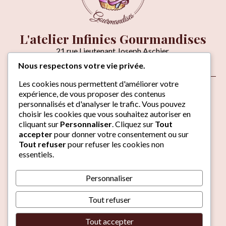
L'atelier Infinies Gourmandises
21 rue Lieutenant Joseph Aschier,
06270 VILLENEUVE-LOUBET
Nous respectons votre vie privée.
Venir à l'atelier
Les cookies nous permettent d'améliorer votre
À propos
expérience, de vous proposer des contenus
Contact
personnalisés et d'analyser le trafic. Vous pouvez
choisir les cookies que vous souhaitez autoriser en
cliquant sur
Personnaliser
. Cliquez sur
Tout
Laissez-nous un avis
accepter
pour donner votre consentement ou sur
Du mercredi au vendredi :
Tout refuser
pour refuser les cookies non
08h-12h & 14h-17h
essentiels.
Samedi & dimanche :
09h-12h
Personnaliser
Lundi & mardi :
Fermé
Tout refuser
© 2026 Infinies Gourmandises
·
Tout accepter
Mentions légales / Politique de confidentialité