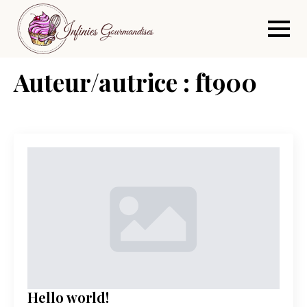
Skip
to
main
content
Auteur/autrice :
ft900
Hello world!