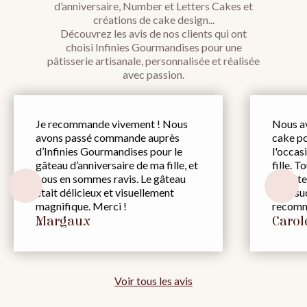
d’anniversaire, Number et Letters Cakes et
créations de cake design...
Découvrez les avis de nos clients qui ont
choisi Infinies Gourmandises pour une
pâtisserie artisanale, personnalisée et réalisée
avec passion.
Je recommande vivement ! Nous
Nous a
avons passé commande auprès
cake po
d’Infinies Gourmandises pour le
l'occas
gâteau d’anniversaire de ma fille, et
fille. T
nous en sommes ravis. Le gâteau
du gâtea
était délicieux et visuellement
trop suc
magnifique. Merci !
recomm
Margaux
Carol
Voir tous les avis