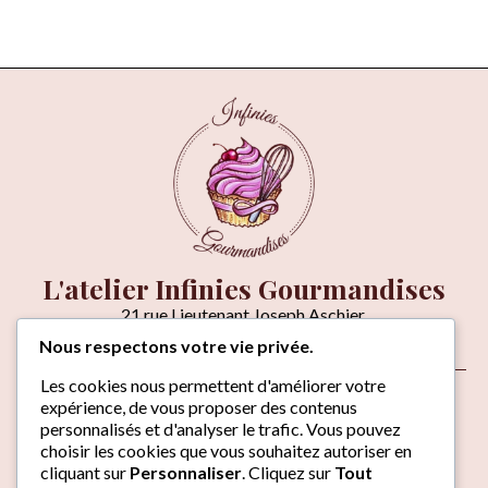
L'atelier Infinies Gourmandises
21 rue Lieutenant Joseph Aschier,
06270 VILLENEUVE-LOUBET
Nous respectons votre vie privée.
Venir à l'atelier
Les cookies nous permettent d'améliorer votre
À propos
expérience, de vous proposer des contenus
Contact
personnalisés et d'analyser le trafic. Vous pouvez
choisir les cookies que vous souhaitez autoriser en
cliquant sur
Personnaliser
. Cliquez sur
Tout