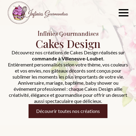
Skip
to
main
content
Infinies Gourmandises
Cakes Design
Découvrez nos créations de Cakes Design réalisées sur
commande à Villeneuve-Loubet
.
Entièrement personnalisés selon votre thème, vos couleurs
et vos envies, nos gâteaux décorés sont conçus pour
sublimer les moments les plus importants de votre vie.
Anniversaire, mariage, baptême, baby shower ou
événement professionnel : chaque Cakes Design allie
créativité, élégance et gourmandise pour offrir un dessert
aussi spectaculaire que délicieux.
Découvrir toutes nos créations