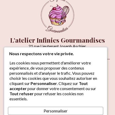
L'atelier Infinies Gourmandises
21 rue Lieutenant Joseph Aschier,
06270 VILLENEUVE-LOUBET
Nous respectons votre vie privée.
Venir à l'atelier
Les cookies nous permettent d'améliorer votre
À propos
expérience, de vous proposer des contenus
Contact
personnalisés et d'analyser le trafic. Vous pouvez
choisir les cookies que vous souhaitez autoriser en
cliquant sur
Personnaliser
. Cliquez sur
Tout
Laissez-nous un avis
accepter
pour donner votre consentement ou sur
Du mercredi au vendredi :
Tout refuser
pour refuser les cookies non
08h-12h & 14h-17h
essentiels.
Samedi & dimanche :
09h-12h
Personnaliser