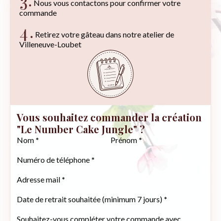
3.
Nous vous contactons pour confirmer votre
commande
4.
Retirez votre gâteau dans notre atelier de
Villeneuve-Loubet
Vous souhaitez commander la création
"Le Number Cake Jungle" ?
Section
Nom
*
Prénom
*
Numéro de téléphone
*
Adresse mail
*
Date de retrait souhaitée (minimum 7 jours)
*
Souhaitez-vous compléter votre commande avec