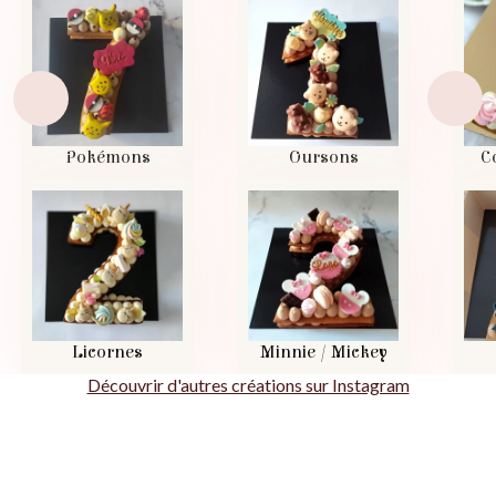
Pokémons
Oursons
C
Licornes
Minnie / Mickey
Découvrir d'autres créations sur Instagram