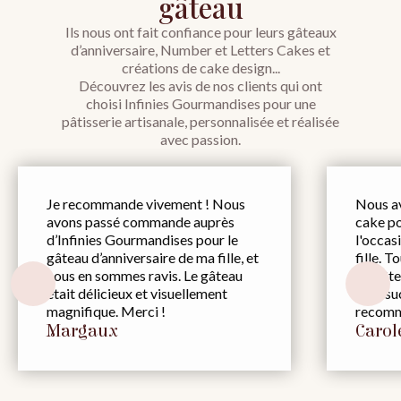
gâteau
Ils nous ont fait confiance pour leurs gâteaux
d’anniversaire, Number et Letters Cakes et
créations de cake design...
Découvrez les avis de nos clients qui ont
choisi Infinies Gourmandises pour une
pâtisserie artisanale, personnalisée et réalisée
avec passion.
Je recommande vivement ! Nous
Nous a
avons passé commande auprès
cake po
d’Infinies Gourmandises pour le
l'occas
gâteau d’anniversaire de ma fille, et
fille. T
nous en sommes ravis. Le gâteau
du gâtea
était délicieux et visuellement
trop suc
magnifique. Merci !
recomm
Margaux
Carol