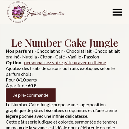
Skip
to
main
content
Le Number Cake Jungle
Nos parfums
· Chocolat noir · Chocolat lait · Chocolat lait
praliné · Nutella · Citron · Café · Vanille · Passion
Option
·
personnalisez votre gâteau avec un thème
·
Ajoutez des fruits de saisons ou fruits exotiques selon le
parfum choisi
Pour
8/10
parts
À partir de
60 €
Je pré-commande
Le Number Cake Jungle propose une superposition
graphique de pâtes biscuitées croquantes et d'une crème
légère pochée avec une infinie délicatesse.
Cette pâtisserie ludique et colorée, surmontée de tendres
animaux de la savane, est idéale pour célébrer le premier