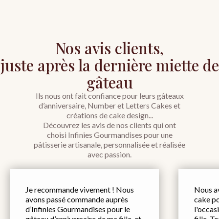
Nos avis clients,
juste après la dernière miette de
gâteau
Ils nous ont fait confiance pour leurs gâteaux
d’anniversaire, Number et Letters Cakes et
créations de cake design...
Découvrez les avis de nos clients qui ont
choisi Infinies Gourmandises pour une
pâtisserie artisanale, personnalisée et réalisée
avec passion.
Je recommande vivement ! Nous
Nous a
avons passé commande auprès
cake po
d’Infinies Gourmandises pour le
l'occas
gâteau d’anniversaire de ma fille, et
fille. T