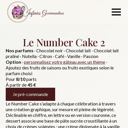
Skip
to
main
content
Le Number Cake 2
Nos parfums
· Chocolat noir · Chocolat lait · Chocolat lait
praliné · Nutella · Citron · Café · Vanille · Passion
Option
·
personnalisez votre gâteau avec un thème
·
Ajoutez des fruits de saisons ou fruits exotiques selon le
parfum choisi
Pour
8/10
parts
À partir de
45 €
Je pré-commande
Le Number Cake s'adapte à chaque célébration à travers
une création graphique, sur mesure et pleine de légèreté.
Déclinable en chiffre, en lettre ou en version couronne, ce
dessert associe une base de pâte sucrée croustillante à un
choix de crèmes soignées : une crème diplomate à la vanille