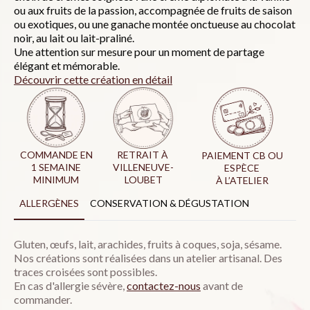
ou aux fruits de la passion, accompagnée de fruits de saison
ou exotiques, ou une ganache montée onctueuse au chocolat
noir, au lait ou lait-praliné.
Une attention sur mesure pour un moment de partage
élégant et mémorable.
Découvrir cette création en détail
COMMANDE EN
RETRAIT À
PAIEMENT CB OU
1 SEMAINE
VILLENEUVE-
ESPÈCE
MINIMUM
LOUBET
À L’ATELIER
ALLERGÈNES
CONSERVATION & DÉGUSTATION
Gluten, œufs, lait, arachides, fruits à coques, soja, sésame.
Nos créations sont réalisées dans un atelier artisanal. Des
traces croisées sont possibles.
En cas d'allergie sévère,
c
ontactez-nous
avant de
commander.