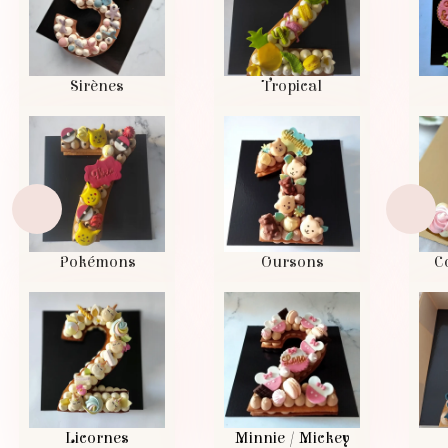
Sirènes
Tropical
Pokémons
Oursons
C
Licornes
Minnie / Mickey