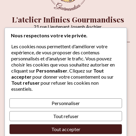
L'atelier Infinies Gourmandises
21 rue Lieutenant Joseph Aschier,
06270 VILLENEUVE-LOUBET
Nous respectons votre vie privée.
Venir à l'atelier
Les cookies nous permettent d'améliorer votre
À propos
expérience, de vous proposer des contenus
Contact
personnalisés et d'analyser le trafic. Vous pouvez
choisir les cookies que vous souhaitez autoriser en
cliquant sur
Personnaliser
. Cliquez sur
Tout
Laissez-nous un avis
accepter
pour donner votre consentement ou sur
Du mercredi au vendredi :
Tout refuser
pour refuser les cookies non
08h-12h & 14h-17h
essentiels.
Samedi & dimanche :
09h-12h
Personnaliser
Lundi & mardi :
Fermé
Tout refuser
© 2026 Infinies Gourmandises
·
Tout accepter
Mentions légales / Politique de confidentialité
·