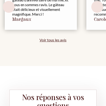
nous en sommes ravis. Le gâteau
du gâtea
était délicieux et visuellement
trop suc
magnifique. Merci !
recomm
Margaux
Carol
Voir tous les avis
Nos réponses à vos
questions